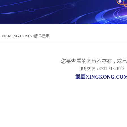
XINGKONG.COM
> 错误提示
您要查看的内容不存在，或
服务热线：0731-81671998
返回XINGKONG.CO