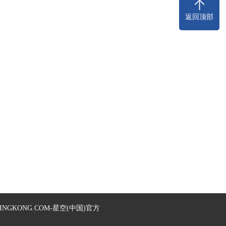
返回顶部
INGKONG.COM-星空(中国)官方