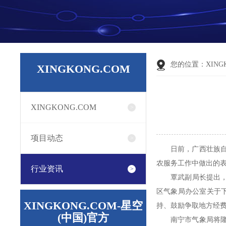
您的位置：
XING
XINGKONG.COM
XINGKONG.COM
项目动态
日前，广西壮族自
农服务工作中做出的
行业资讯
覃武副局长提出，全
区气象局办公室关于下发
XINGKONG.COM-星空
持、鼓励争取地方经
(中国)官方
南宁市气象局将隆安