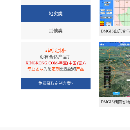
地灾类
其他类
DMGIS山东
非标定制+
没有合适产品？
XINGKONG.COM-星空(中国)官方
专业团队
为您
定制
更匹配的
产品
免费获取定制方案>
DMGIS湖南