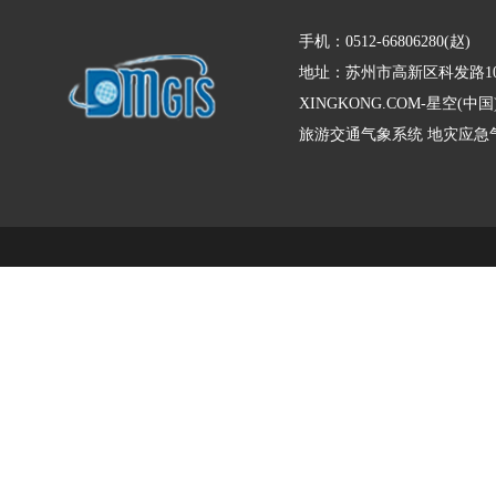
手机：0512-66806280(赵)
地址：苏州市高新区科发路10
XINGKONG.COM-星空
旅游交通气象系统
地灾应急