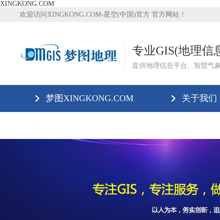
XINGKONG.COM
欢迎访问XINGKONG.COM-星空(中国)官方 官方网站！
专业GIS(地理
提供地理信息平台、智慧气
梦图XINGKONG.COM
关于我们
XINGKONG.COM-星空(中国)官方