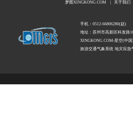
梦图XINGKONG.COM
|
关于我们
手机：0512-66806280(赵)
地址：苏州市高新区科发路10
XINGKONG.COM-星空
旅游交通气象系统
地灾应急