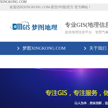
XINGKONG.COM
欢迎访问XINGKONG.COM-星空(中国)官方 官方网站！
专业GIS(地理
提供地理信息平台、智慧气
梦图XINGKONG.COM
关于我们
XINGKONG.COM-星空(中国)官方