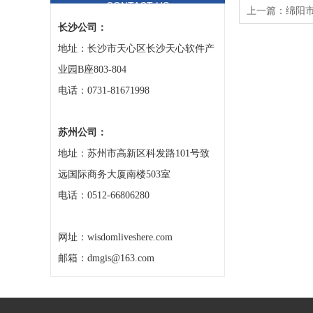
CONTACT US
上一篇：
绵阳
长沙公司：
地址：长沙市天心区长沙天心软件产
业园B座803-804
电话：0731-81671998
苏州公司：
地址：苏州市高新区科发路101号致
远国际商务大厦南楼503室
电话：0512-66806280
网址：wisdomliveshere.com
邮箱：dmgis@163.com