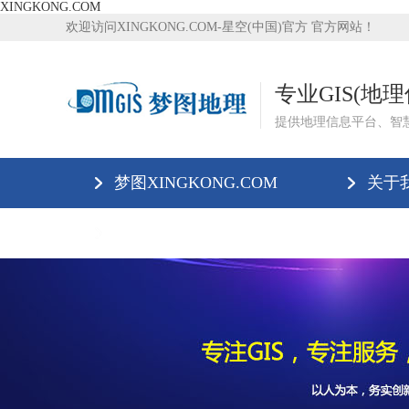
XINGKONG.COM
欢迎访问XINGKONG.COM-星空(中国)官方 官方网站！
专业GIS(地
提供地理信息平台、智
梦图XINGKONG.COM
关于
XINGKONG.COM-星空(中国)官方