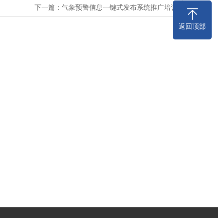
下一篇：
气象预警信息一键式发布系统推广培训
返回顶部