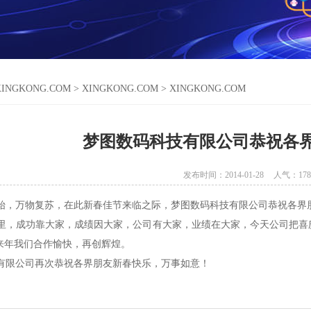
XINGKONG.COM
>
XINGKONG.COM
>
XINGKONG.COM
梦图数码科技有限公司恭祝各
发布时间：2014-01-28
人气：
178
伊始，万物复苏，在此新春佳节来临之际，梦图数码科技有限公司恭祝各界
，成功靠大家，成绩因大家，公司有大家，业绩在大家，今天公司把喜
来年我们合作愉快，再创辉煌。
限公司再次恭祝各界朋友新春快乐，万事如意！