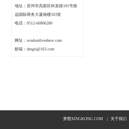
地址：苏州市高新区科发路101号致
远国际商务大厦南楼503室
电话：0512-66806280
网址：wisdomliveshere.com
邮箱：dmgis@163.com
梦图XINGKONG.COM
|
关于我们