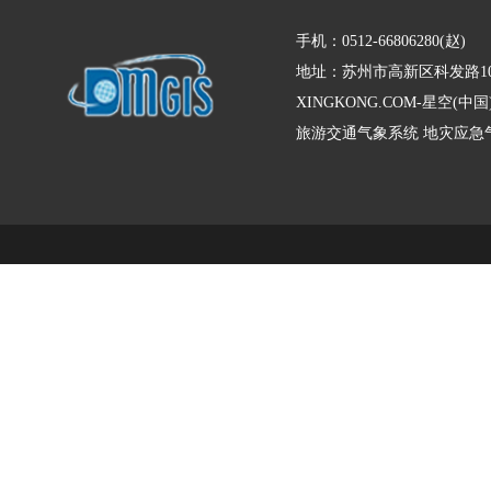
手机：0512-66806280(赵)
地址：苏州市高新区科发路10
XINGKONG.COM-星空
旅游交通气象系统
地灾应急