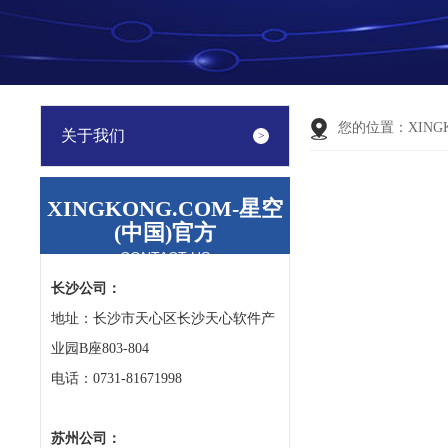
您的位置：
XING
关于我们
XINGKONG.COM-星空
(中国)官方
CONTACT US
长沙公司：
地址：长沙市天心区长沙天心软件产
业园B座803-804
电话：0731-81671998
苏州公司：