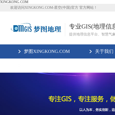
XINGKONG.COM
欢迎访问XINGKONG.COM-星空(中国)官方 官方网站！
专业GIS(地理
提供地理信息平台、智慧气
梦图XINGKONG.COM
关于我们
XINGKONG.COM-星空(中国)官方