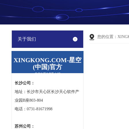
您的位置：
XING
关于我们
XINGKONG.COM-星空
(中国)官方
CONTACT US
长沙公司：
地址：长沙市天心区长沙天心软件产
业园B座803-804
电话：0731-81671998
苏州公司：