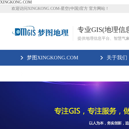
XINGKONG.COM
欢迎访问XINGKONG.COM-星空(中国)官方 官方网站！
专业GIS(地理
提供地理信息平台、智慧气
梦图XINGKONG.COM
关于我们
XINGKONG.COM-星空(中国)官方