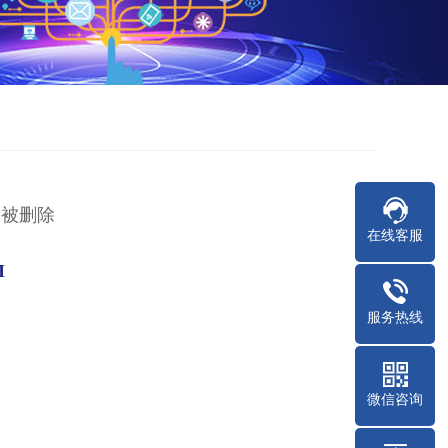
已被删除
在线客服
M
服务热线
微信咨询