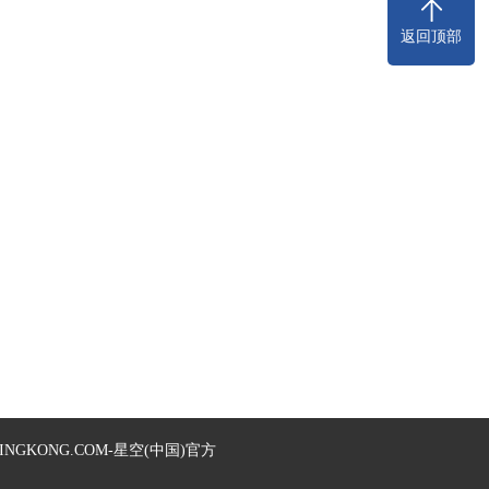
返回顶部
INGKONG.COM-星空(中国)官方