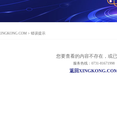
XINGKONG.COM
> 错误提示
您要查看的内容不存在，或
服务热线：0731-81671998
返回XINGKONG.CO