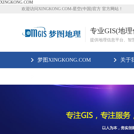
XINGKONG.COM
欢迎访问XINGKONG.COM-星空(中国)官方 官方网站！
专业GIS(地
提供地理信息平台、智
梦图XINGKONG.COM
关于
XINGKONG.COM-星空(中国)官方