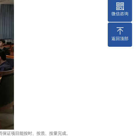
微信咨询
返回顶部
而保证项目能按时、按质、按量完成。