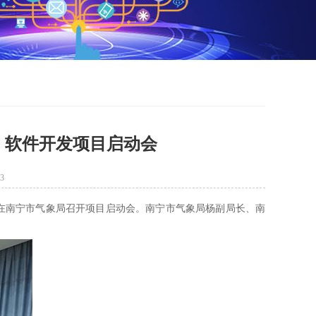
）软件开发项目启动会
3
目在南宁市气象局召开项目启动会。南宁市气象局杨副局长、南