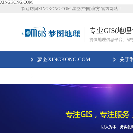
XINGKONG.COM
欢迎访问XINGKONG.COM-星空(中国)官方 官方网站！
专业GIS(地
提供地理信息平台、智
梦图XINGKONG.COM
关于
XINGKONG.COM-星空(中国)官方