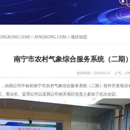
XINGKONG.COM
>
XINGKONG.COM
>
项目动态
南宁市农村气象综合服务系统（二期
发布时间：2016-03-31
人气：
139
月21日，由我公司中标的南宁市农村气象综合服务系统（二期）软件开发项
长、黄台长、监理公司以及我公司相关项目负责人参加了此次会议。