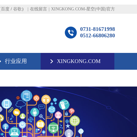
（
百度
/
谷歌
）
|
在线留言
|
XINGKONG.COM-星空(中国)官方
0731-81671998
0512-66806280
行业应用
XINGKONG.COM