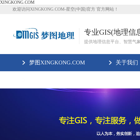
XINGKONG.COM
欢迎访问XINGKONG.COM-星空(中国)官方 官方网站！
专业GIS(地理
提供地理信息平台、智慧气
梦图XINGKONG.COM
关于我们
XINGKONG.COM-星空(中国)官方