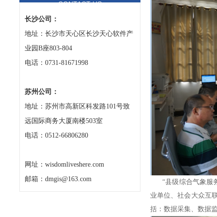
CONTACT US
长沙公司：
地址：长沙市天心区长沙天心软件产
业园B座803-804
电话：0731-81671998
苏州公司：
地址：苏州市高新区科发路101号致
远国际商务大厦南楼503室
电话：0512-66806280
网址：wisdomliveshere.com
邮箱：dmgis@163.com
“县级综合气象服务
业单位、社会大众互
括：数据采集、数据