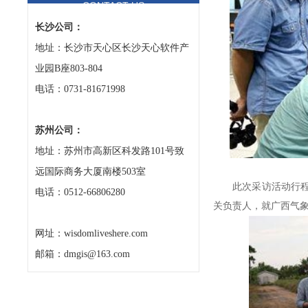
CONTACT US
长沙公司：
地址：长沙市天心区长沙天心软件产
业园B座803-804
电话：0731-81671998
苏州公司：
地址：苏州市高新区科发路101号致
远国际商务大厦南楼503室
此次采访活动行
电话：0512-66806280
关负责人，就广西气象
网址：wisdomliveshere.com
邮箱：dmgis@163.com