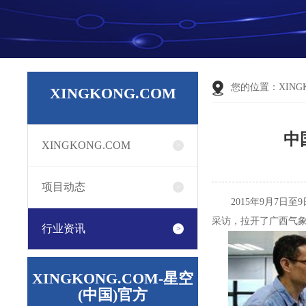
您的位置：
XING
XINGKONG.COM
中
XINGKONG.COM
项目动态
2015
年
9
月
7
日至
9
采访，拉开了广西气
行业资讯
XINGKONG.COM-星空
(中国)官方