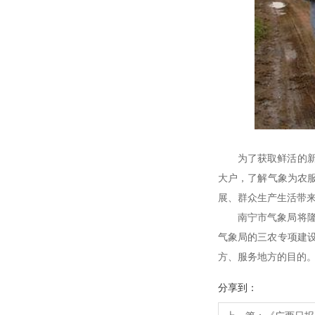
为了获取鲜活的
大户，了解气象为农
展、群众生产生活带
南宁市气象局将
气象局的三农专项建
方、服务地方的目的
分享到：