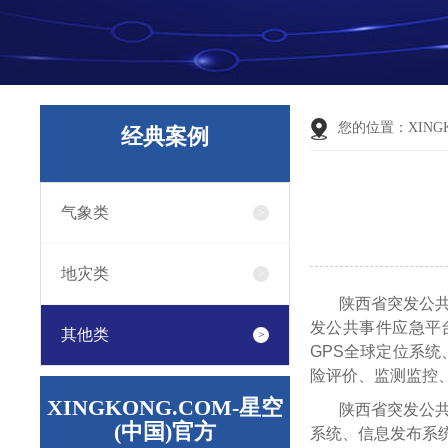
您的位置：
XING
经典案例
气象类
地灾类
陕西省突发公共事
发公共事件应急平
其他类
GPS全球定位系
险评价、监测监控
XINGKONG.COM-星空
陕西省突发公共事
(中国)官方
系统、信息发布系