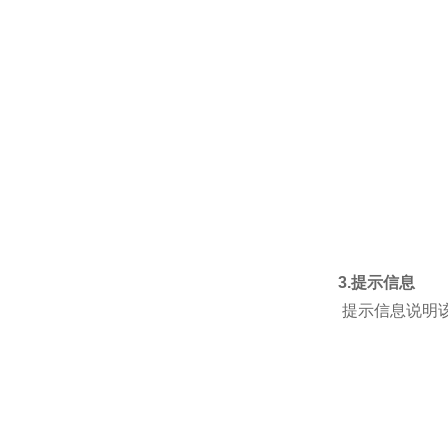
3.提示信息
提示信息说明