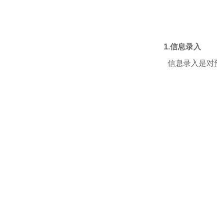
1.信息
录入
信息录入是对