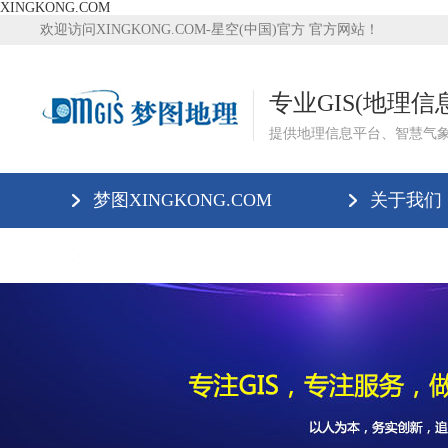
XINGKONG.COM
欢迎访问XINGKONG.COM-星空(中国)官方 官方网站！
专业GIS(地理
提供地理信息平台、智慧气
梦图XINGKONG.COM
关于我们
XINGKONG.COM-星空(中国)官方