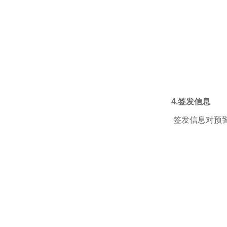
4.签发信息
签发信息对预