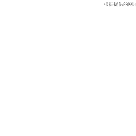
根据提供的网