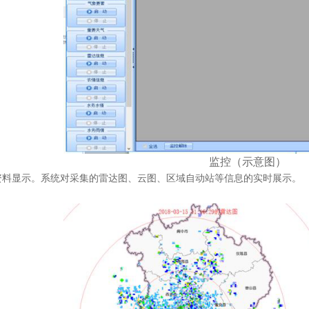
监控（示意图）
资料显示。
系统对采集的雷达图、云图、区域自动站等信息的实时展示。