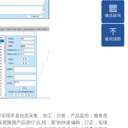
微信咨询
返回顶部
够实现市县信息采集，加工，分发，产品监控，服务质
观预报产品进行“点,线，面”的快速编辑，订正，实现