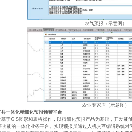
农气预报（示意图）
农业专家库（示意图）
县一体化精细化预报预警平台
发基于GIS图形和表格操作，以精细化预报产品为基础，开发能
等功能的一体化业务平台。实现预报员通过人机交互编辑系统对客