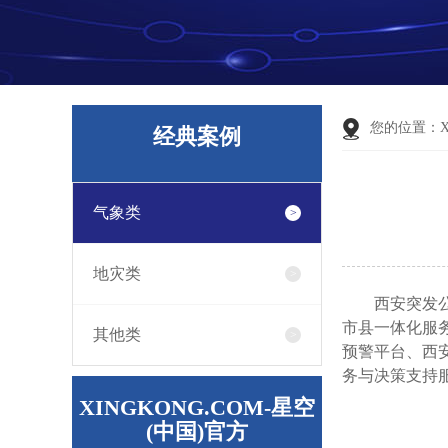
您的位置：
经典案例
气象类
地灾类
西安突发
市县一体化服
其他类
预警平台、西
务与决策支持
XINGKONG.COM-星空
(中国)官方