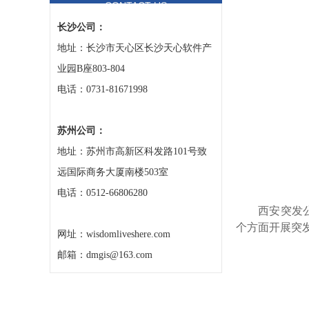
CONTACT US
长沙公司：
地址：长沙市天心区长沙天心软件产
业园B座803-804
电话：0731-81671998
苏州公司：
地址：苏州市高新区科发路101号致
远国际商务大厦南楼503室
电话：0512-66806280
西安突发
个方面开展突
网址：wisdomliveshere.com
邮箱：dmgis@163.com