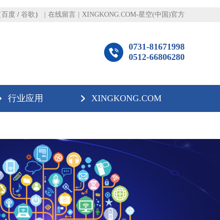
（
百度
/
谷歌
）
|
在线留言
|
XINGKONG.COM-星空(中国)官方
0731-81671998
0512-66806280
行业应用
XINGKONG.COM