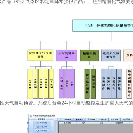
报产品（强天气落区和定量降水预报产品），短期精细化气象要
。
害性天气自动预警。系统后台会24小时自动监控发生的重大天气