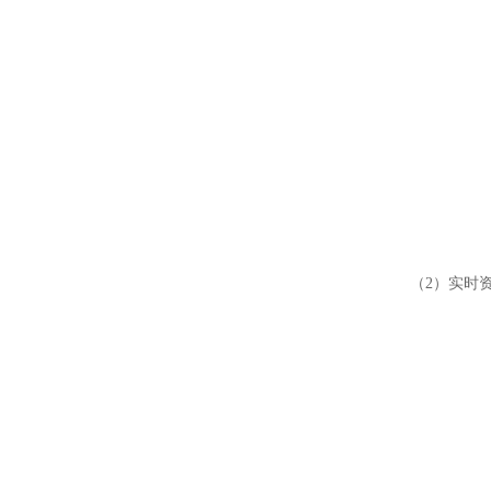
（2）实时