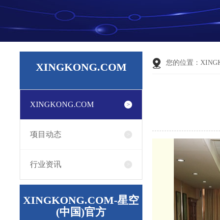
您的位置：
XING
XINGKONG.COM
XINGKONG.COM
项目动态
行业资讯
XINGKONG.COM-星空
(中国)官方