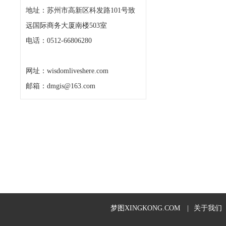
地址：苏州市高新区科发路101号致
远国际商务大厦南楼503室
电话：0512-66806280
网址：wisdomliveshere.com
邮箱：dmgis@163.com
梦图XINGKONG.COM
|
关于我们