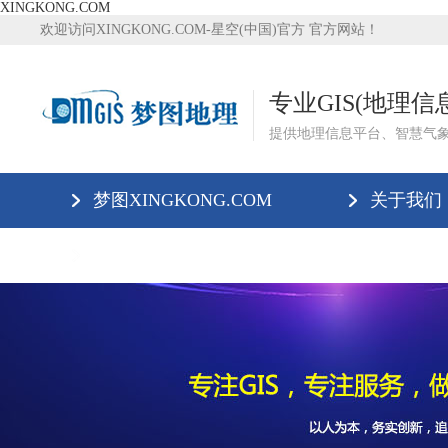
XINGKONG.COM
欢迎访问XINGKONG.COM-星空(中国)官方 官方网站！
专业GIS(地理
提供地理信息平台、智慧气
梦图XINGKONG.COM
关于我们
XINGKONG.COM-星空(中国)官方