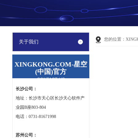
您的位置：
XING
关于我们
XINGKONG.COM-星空
(中国)官方
CONTACT US
长沙公司：
地址：长沙市天心区长沙天心软件产
业园B座803-804
电话：0731-81671998
苏州公司：