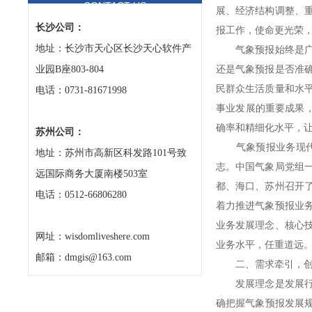
CONTACT US
展、经济结构调整、
长沙公司：
报工作，使命更光荣
地址：长沙市天心区长沙天心软件产
气象预报始终是广大
业园B座803-804
还是气象预报是否准
民群众生活质量和水
电话：0731-81671998
事业发展的重要成果，
确率和精细化水平，
苏州公司：
气象预报业务现代化
地址：苏州市高新区科发路101号致
志。中国气象局党组一
远国际商务大厦南楼503室
都、海口、苏州召开了
电话：0512-66806280
着力推进气象预报业
业务发展理念、核心
网址：wisdomliveshere.com
业务水平，任重道远
邮箱：dmgis@163.com
二、需求牵引，创新
发展理念是发展行动
确把握气象预报发展