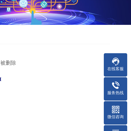
已被删除
在线客服
M
服务热线
微信咨询