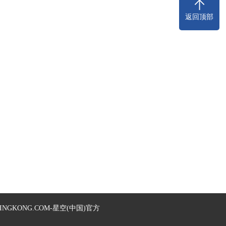
返回顶部
INGKONG.COM-星空(中国)官方