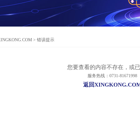
XINGKONG.COM
> 错误提示
您要查看的内容不存在，或
服务热线：0731-81671998
返回XINGKONG.CO