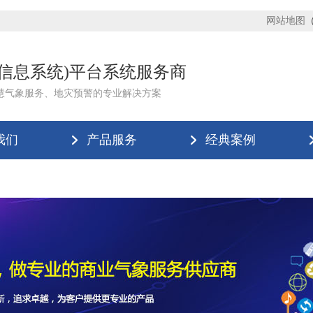
网站地图
理信息系统)平台系统服务商
慧气象服务、地灾预警的专业解决方案
我们
产品服务
经典案例