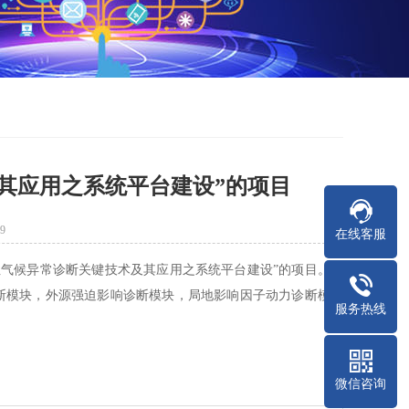
其应用之系统平台建设”的项目
9
在线客服
性气候异常诊断关键技术及其应用之系统平台建设”的项目。国
断模块，外源强迫影响诊断模块，局地影响因子动力诊断模块
服务热线
微信咨询