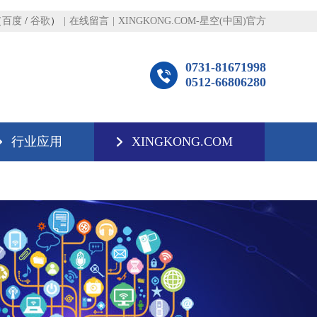
（
百度
/
谷歌
）
|
在线留言
|
XINGKONG.COM-星空(中国)官方
0731-81671998
0512-66806280
行业应用
XINGKONG.COM