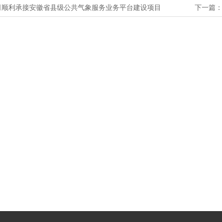
司顺利承接安徽省县级公共气象服务业务平台建设项目
下一篇