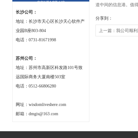
CONTACT US
道中间的信息港。值得
长沙公司：
分享到：
地址：长沙市天心区长沙天心软件产
业园B座803-804
上一篇：
我公司顺利
电话：0731-81671998
苏州公司：
地址：苏州市高新区科发路101号致
远国际商务大厦南楼503室
电话：0512-66806280
网址：wisdomliveshere.com
邮箱：dmgis@163.com