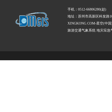
手机：0512-66806280(赵)
地址：苏州市高新区科发路10
XINGKONG.COM-星空
旅游交通气象系统
地灾应急