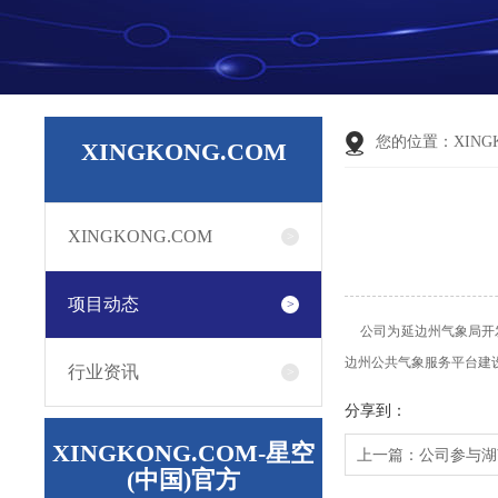
您的位置：
XING
XINGKONG.COM
XINGKONG.COM
项目动态
公司为延边州气象局开发
边州公共气象服务平台建
行业资讯
分享到：
XINGKONG.COM-星空
上一篇：
公司参与湖
(中国)官方