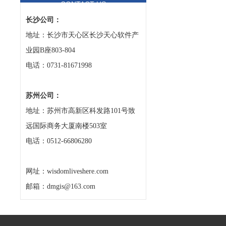
CONTACT US
长沙公司：
地址：长沙市天心区长沙天心软件产
业园B座803-804
电话：0731-81671998
苏州公司：
地址：苏州市高新区科发路101号致
远国际商务大厦南楼503室
电话：0512-66806280
网址：wisdomliveshere.com
邮箱：dmgis@163.com