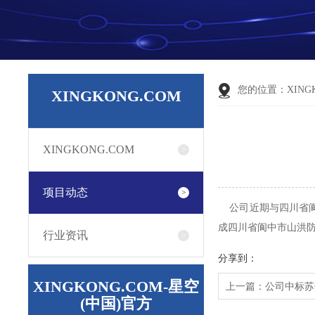
您的位置：
XING
XINGKONG.COM
XINGKONG.COM
项目动态
公司近期与四川省阆
成四川省阆中市山洪
行业资讯
分享到：
XINGKONG.COM-星空
上一篇：
公司中标苏
(中国)官方