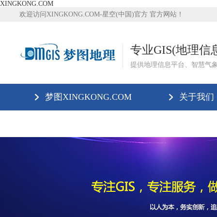
XINGKONG.COM
欢迎访问XINGKONG.COM-星空(中国)官方 官方网站！
专业GIS(地理
提供地理信息平台、智慧气
梦图XINGKONG.COM
关于我们
XINGKONG.COM-星空(中国)官方