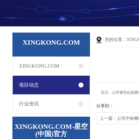
您的位置：
XING
XINGKONG.COM
XINGKONG.COM
项目动态
近日，公司领导赴新疆
行业资讯
分享到：
上一篇：
公司中标郴
XINGKONG.COM-星空
(中国)官方