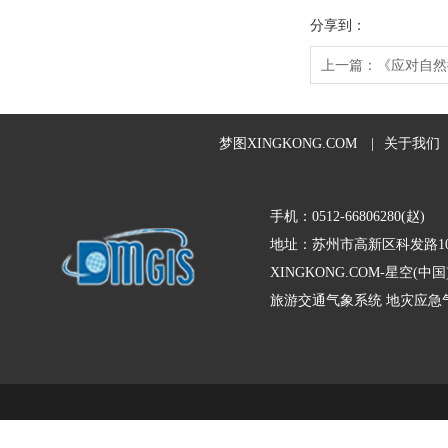
分享到：
上一篇：
《应对自然
梦图XINGKONG.COM
|
关于我们
手机：0512-66806280(赵)
地址：苏州市高新区科发路10
XINGKONG.COM-星空
旅游交通气象系统
地灾应急