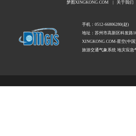
梦图XINGKONG.COM
|
关于我们
手机：0512-66806280(赵)
地址：苏州市高新区科发路10
XINGKONG.COM-星空
旅游交通气象系统
地灾应急