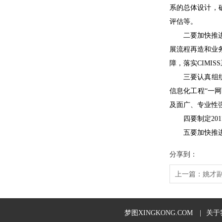
系的总体设计，
评估等。
二要加快推进CI
展流程再造和业
障，落实CIMI
三要认真组织好
信息化工程“一
及面广、专业性
四要制定201
五要加快推进
分享到：
上一篇：
姚才
梦图XINGKONG.COM
|
关于