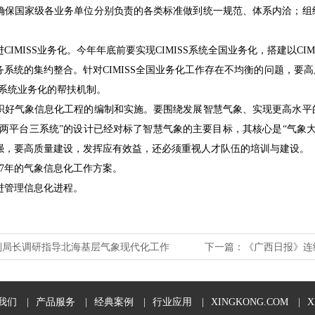
确保国家级各业务单位分别负责的各类标准做到统一规范、体系内洽；组
MISS业务化。今年年底前要实现CIMISS系统全国业务化，搭建以CIM
务系统的集约整合。针对CIMISS全国业务化工作存在不均衡的问题，要
SS系统业务化的帮扶机制。
气象信息化工程的编制和实施。要围绕发展智慧气象、实现更高水平的
网两平台三系统”的设计已经对标了智慧气象的主要目标，其核心是“气象
强，要高质量建设，发挥应有效益，还必须重视人才队伍的培训与建设。
7年的气象信息化工作方案。
管理信息化进程。
副局长调研指导北海基层气象现代化工作
下一篇：
《广西日报》连
我们
|
产品服务
|
经典案例
|
行业应用
|
XINGKONG.COM
|
X