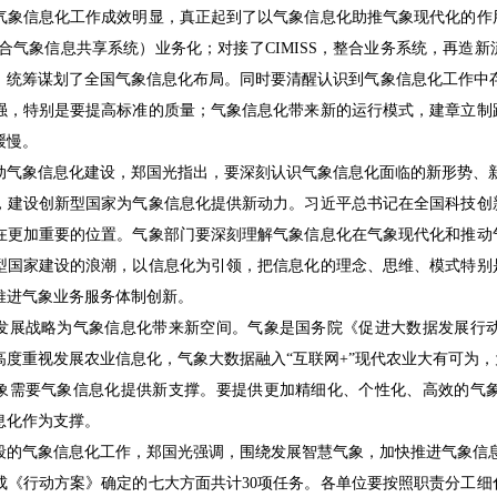
信息化工作成效明显，真正起到了以气象信息化助推气象现代化的作用
（综合气象信息共享系统）业务化；对接了CIMISS，整合业务系统，再
；统筹谋划了全国气象信息化布局。同时要清醒认识到气象信息化工作中存在
强，特别是要提高标准的质量；气象信息化带来新的运行模式，建章立制
缓慢。
象信息化建设，郑国光指出，要深刻认识气象信息化面临的新形势、
设创新型国家为气象信息化提供新动力。习近平总书记在全国科技创新
在更加重要的位置。气象部门要深刻理解气象信息化在气象现代化和推动
型国家建设的浪潮，以信息化为引领，把信息化的理念、思维、模式特别
推进气象业务服务体制创新。
战略为气象信息化带来新空间。气象是国务院《促进大数据发展行动
高度重视发展农业信息化，气象大数据融入“互联网+”现代农业大有可为
要气象信息化提供新支撑。要提供更加精细化、个性化、高效的气象
息化作为支撑。
气象信息化工作，郑国光强调，围绕发展智慧气象，加快推进气象信
行动方案》确定的七大方面共计30项任务。各单位要按照职责分工细