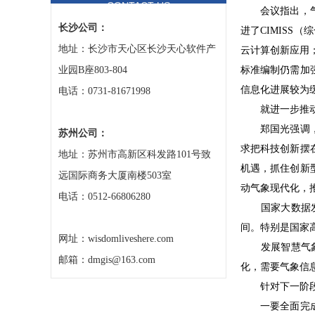
CONTACT US
会议指出，气象
长沙公司：
进了CIMISS
地址：长沙市天心区长沙天心软件产
云计算创新应用
业园B座803-804
标准编制仍需加
信息化进展较为
电话：0731-81671998
就进一步推动气
郑国光强调，建
苏州公司：
求把科技创新摆
地址：苏州市高新区科发路101号致
机遇，抓住创新
远国际商务大厦南楼503室
动气象现代化，
电话：0512-66806280
国家大数据发展
间。特别是国家
网址：wisdomliveshere.com
发展智慧气象需
邮箱：dmgis@163.com
化，需要气象信
针对下一阶段的
一要全面完成《