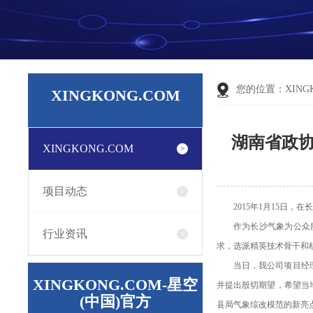
您的位置：
XING
XINGKONG.COM
湖南省政
XINGKONG.COM
项目动态
2015
年
1
月
15
日，在长
作为长沙气象为公众
行业资讯
求，选派精英技术骨干和
当日，我公司项目经
XINGKONG.COM-星空
并提出殷切期望，希望当
(中国)官方
县局气象综改模范的新亮