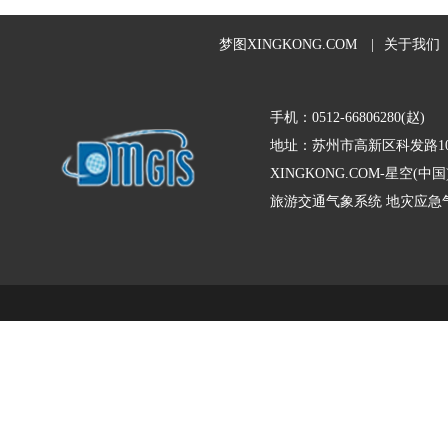
梦图XINGKONG.COM
|
关于我们
手机：0512-66806280(赵)
地址：苏州市高新区科发路10
XINGKONG.COM-星空
旅游交通气象系统
地灾应急