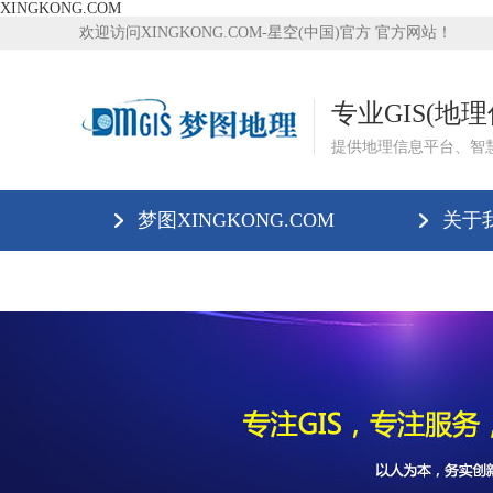
XINGKONG.COM
欢迎访问XINGKONG.COM-星空(中国)官方 官方网站！
专业GIS(地
提供地理信息平台、智
梦图XINGKONG.COM
关于
XINGKONG.COM-星空(中国)官方