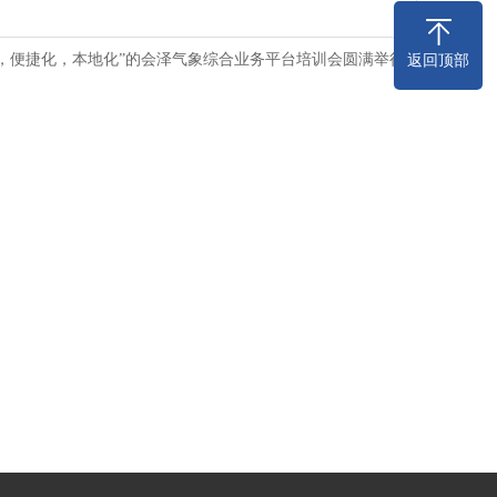
化，便捷化，本地化”的会泽气象综合业务平台培训会圆满举行
返回顶部