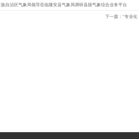
壮族自治区气象局领导莅临隆安县气象局调研县级气象综合业务平台
下一篇：
“专业