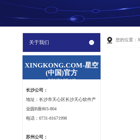
您的位置：
关于我们
XINGKONG.COM-星空
(中国)官方
CONTACT US
长沙公司：
地址：长沙市天心区长沙天心软件产
业园B座803-804
电话：0731-81671998
苏州公司：