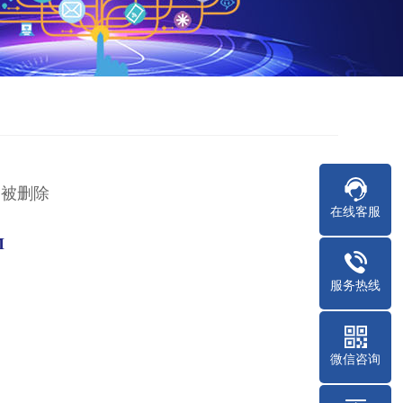
已被删除
在线客服
M
服务热线
微信咨询