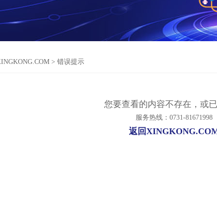
XINGKONG.COM
> 错误提示
您要查看的内容不存在，或
服务热线：0731-81671998
返回XINGKONG.CO