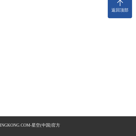
返回顶部
INGKONG.COM-星空(中国)官方