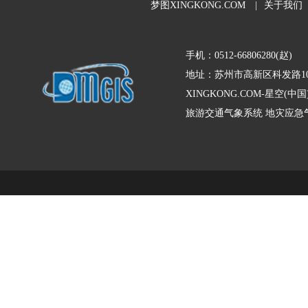
梦图XINGKONG.COM
|
关于我们
手机：0512-66806280(赵)
地址：苏州市高新区科发路10
XINGKONG.COM-星空
旅游交通气象系统
地灾应急