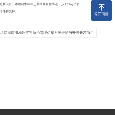
可和信任。本项目中标标志着彼此合作将进一步加深与密切。
信任和支持。
返回顶部
司承接湖南省地质灾害防治管理信息系统维护与升级开发项目