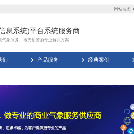
网站地图
理信息系统)平台系统服务商
慧气象服务、地灾预警的专业解决方案
我们
产品服务
经典案例