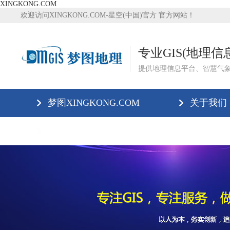
XINGKONG.COM
欢迎访问XINGKONG.COM-星空(中国)官方 官方网站！
专业GIS(地理
提供地理信息平台、智慧气
梦图XINGKONG.COM
关于我们
XINGKONG.COM-星空(中国)官方