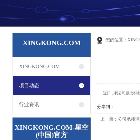
您的位置：
XING
XINGKONG.COM
XINGKONG.COM
项目动态
近日，我公司跟成都
行业资讯
分享到：
上一篇：
公司承接湖
XINGKONG.COM-星空
(中国)官方