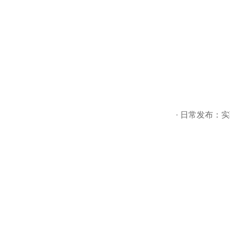
· 日常发布：