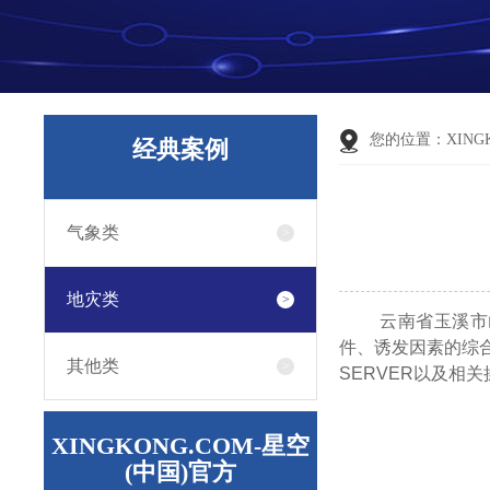
您的位置：
XING
经典案例
气象类
地灾类
云南省玉溪市
件、诱发因素的综合
其他类
SERVER以及相
XINGKONG.COM-星空
(中国)官方