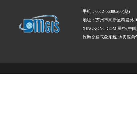
手机：0512-66806280(赵)
地址：苏州市高新区科发路10
XINGKONG.COM-星空
旅游交通气象系统
地灾应急