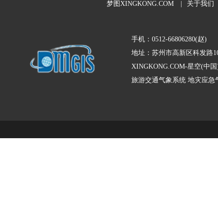
梦图XINGKONG.COM
|
关于我们
手机：0512-66806280(赵)
地址：苏州市高新区科发路10
XINGKONG.COM-星空
旅游交通气象系统
地灾应急