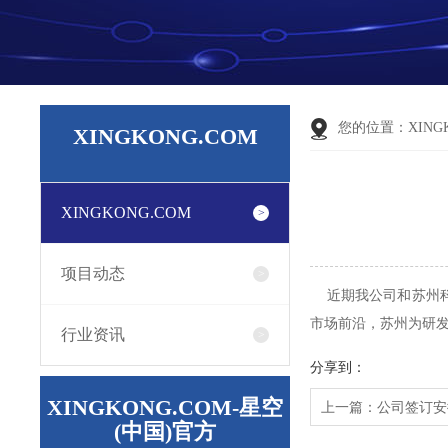
您的位置：
XING
XINGKONG.COM
XINGKONG.COM
项目动态
近期我公司和苏州科
市场前沿，苏州为研
行业资讯
分享到：
XINGKONG.COM-星空
上一篇：
公司签订安
(中国)官方