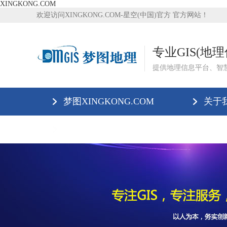
XINGKONG.COM
欢迎访问XINGKONG.COM-星空(中国)官方 官方网站！
专业GIS(地
提供地理信息平台、智
梦图XINGKONG.COM
关于
XINGKONG.COM-星空(中国)官方