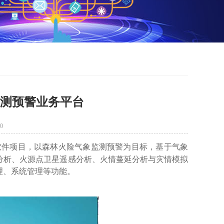
监测预警业务平台
0
件项目，以森林火险气象监测预警为目标，基于气象
分析、火源点卫星遥感分析、火情蔓延分析与灾情模拟
理、系统管理等功能。