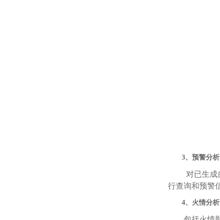
3、预警分析
对已生成
行查询和预警
4、火情分析
包括火情