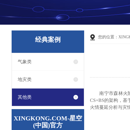
您的位置：
XING
经典案例
气象类
地灾类
南宁市森林火
其他类
CS+BS的架构
火情蔓延分析与灾
XINGKONG.COM-星空
(中国)官方