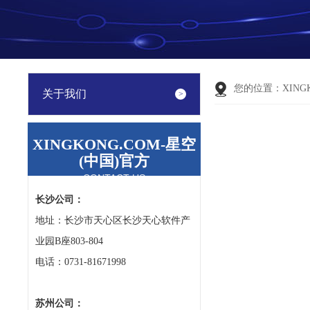
您的位置：
XING
关于我们
XINGKONG.COM-星空
(中国)官方
CONTACT US
长沙公司：
地址：长沙市天心区长沙天心软件产
业园B座803-804
电话：0731-81671998
苏州公司：