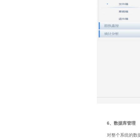
6、数据库管理
对整个系统的数