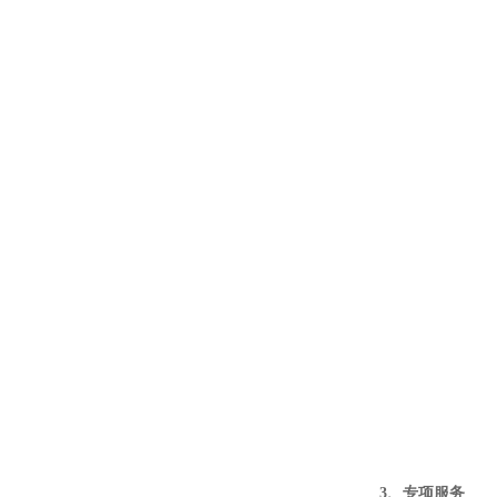
3、专项服务