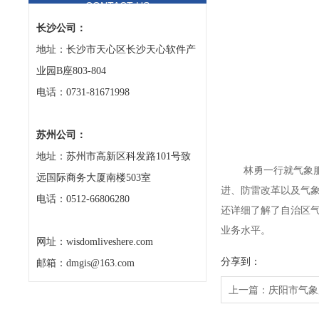
CONTACT US
长沙公司：
地址：长沙市天心区长沙天心软件产
业园B座803-804
电话：0731-81671998
苏州公司：
地址：苏州市高新区科发路101号致
林勇一行就气象
远国际商务大厦南楼503室
进、防雷改革以及气
电话：0512-66806280
还详细了解了自治区气
业务水平。
网址：wisdomliveshere.com
分享到：
邮箱：dmgis@163.com
上一篇：
庆阳市气象