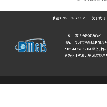
梦图XINGKONG.COM
|
关于我们
手机：0512-66806280(赵)
地址：苏州市高新区科发路10
XINGKONG.COM-星空
旅游交通气象系统
地灾应急