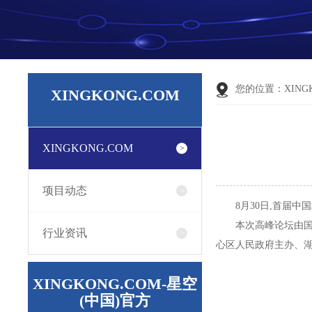
您的位置：
XING
XINGKONG.COM
XINGKONG.COM
项目动态
8月30日,首届
本次高峰论坛由
行业资讯
心区人民政府主办、
XINGKONG.COM-星空
(中国)官方