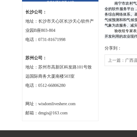
CONTACT US
南宁市农村气
全的软件服务平台
长沙公司：
务综合网络体系。
气候预测和和气候
地址：长沙市天心区长沙天心软件产
气象为农服务、减
业园B座803-804
验收组专家表
开发利用的农业现
电话：0731-81671998
分享到：
苏州公司：
上一篇：
广西
地址：苏州市高新区科发路101号致
远国际商务大厦南楼503室
电话：0512-66806280
网址：wisdomliveshere.com
邮箱：dmgis@163.com