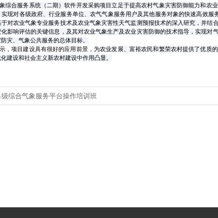
象综合服务系统（二期）软件开发采购项目立足于提高农村气象灾害防御能力和农业
，实现对各级政府、行业服务单位、农气气象服务用户及其他服务对象的快速高效服
基于对农业气象专业服务技术及农业气象灾害性天气监测预报技术的深入研究，并结
变化影响评估的关键信息，及其对农业气象生产及农业灾害防御的技术指导，实现对
灾防灾、气象公共服务的总体目标。
示，项目建设具有很好的应用前景，
为农业发展、富裕农民和繁荣农村提供了优质的
代化建设和社会主义新农村建设中作用凸显。
县级综合气象服务平台操作培训班