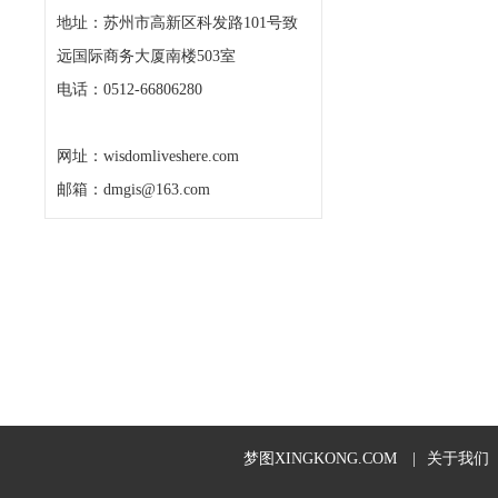
地址：苏州市高新区科发路101号致
远国际商务大厦南楼503室
电话：0512-66806280
网址：wisdomliveshere.com
邮箱：dmgis@163.com
梦图XINGKONG.COM
|
关于我们