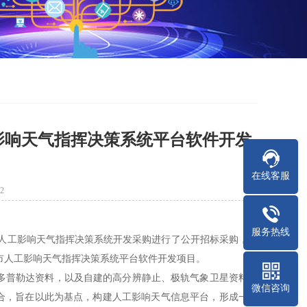
影响天气指挥决策系统平台软件开发
在线客服
2
服务热线
市人工影响天气指挥决策系统开发采购进行了公开招标采购，我
市人工影响天气指挥决策系统平台软件开发项目。
多普勒达资料，以及自建的高分辨静止、极轨气象卫星资料，
微信咨询
整合，旨在以此为基点，构建人工影响天气信息平台，形成一个