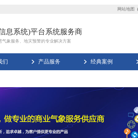
网站地图
理信息系统)平台系统服务商
慧气象服务、地灾预警的专业解决方案
我们
产品服务
经典案例