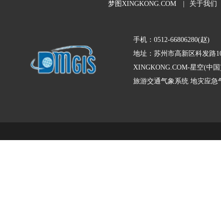
梦图XINGKONG.COM
|
关于我们
手机：0512-66806280(赵)
地址：苏州市高新区科发路10
XINGKONG.COM-星空
旅游交通气象系统
地灾应急