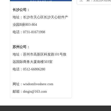
CONTACT US
长沙公司：
地址：长沙市天心区长沙天心软件产
业园B座803-804
电话：0731-81671998
苏州公司：
地址：苏州市高新区科发路101号致
远国际商务大厦南楼503室
电话：0512-66806280
网址：wisdomliveshere.com
邮箱：dmgis@163.com