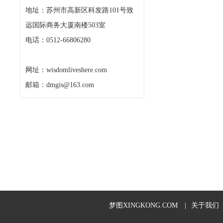
地址：苏州市高新区科发路101号致
远国际商务大厦南楼503室
电话：0512-66806280
网址：wisdomliveshere.com
邮箱：dmgis@163.com
梦图XINGKONG.COM
|
关于我们