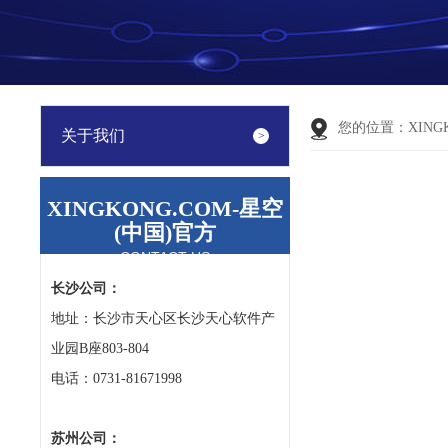
您的位置：
XING
关于我们
XINGKONG.COM-星空
(中国)官方
CONTACT US
长沙公司：
地址：长沙市天心区长沙天心软件产
业园B座803-804
电话：0731-81671998
苏州公司：